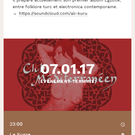
Il prépare actuellement son premier album Egzotik,
entre folklore turc et electronica contemporaine.
→
https://soundcloud.com/
ali-kuru
07.01.17
(ÉVÈNEMENT TERMINÉ)
23:00
Le Sucre