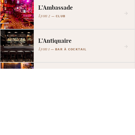
L’Ambassade
Lyon 2
—
CLUB
L’Antiquaire
Lyon 1
—
BAR À COCKTAIL
L’Artchimiste
Lyon 6ème
—
BAR À COCKTAIL
L’Orangerie
Lyon 1er
—
BAR, BAR À COCKTAIL, BAR À VIN