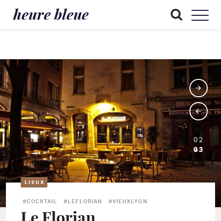
heure bleue
02
03
LIEUX
#COCKTAIL
#LEFLORIAN
#VIEUXLYON
Le Florian