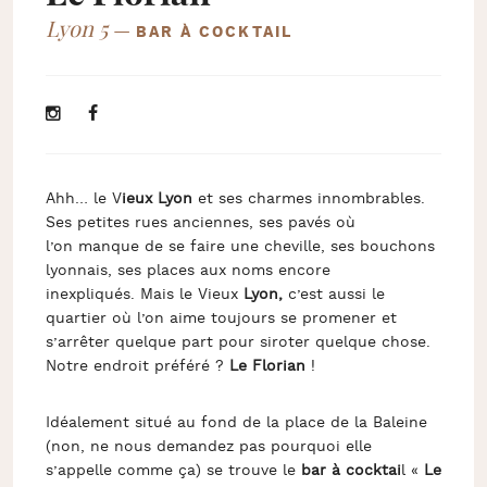
Lyon 5
—
BAR À COCKTAIL
Ahh… le V
ieux Lyon
et ses charmes innombrables.
Ses petites rues anciennes, ses pavés où
l’on manque de se faire une cheville, ses bouchons
lyonnais, ses places aux noms encore
inexpliqués. Mais le Vieux
Lyon,
c’est aussi le
quartier où l’on aime toujours se promener et
s’arrêter quelque part pour siroter quelque chose.
Notre endroit préféré ?
Le Florian
!
Idéalement situé au fond de la place de la Baleine
(non, ne nous demandez pas pourquoi elle
s’appelle comme ça) se trouve le
bar à cocktai
l «
Le