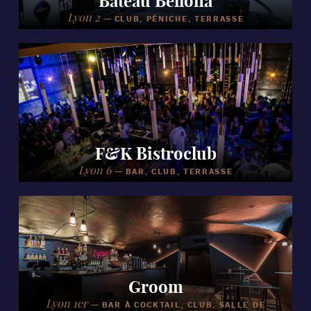
Bateau Bellona
Lyon 2
—
CLUB, PÉNICHE, TERRASSE
F&K Bistroclub
Lyon 6
—
BAR, CLUB, TERRASSE
Groom
Lyon 1er
—
BAR À COCKTAIL, CLUB, SALLE DE