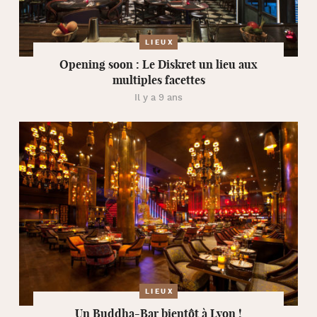
LIEUX
Opening soon : Le Diskret un lieu aux
multiples facettes
Il y a 9 ans
LIEUX
Un Buddha-Bar bientôt à Lyon !