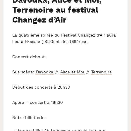
Davodka, Alice et Moi,
Terrenoire au festival
Changez d’Air
La quatrième soirée du Festival Changez d’Air aura
lieu à l’Escale ( St Genis les Ollières).
Concert debout.
Sus scène:
Davodka
//
Alice et Moi
//
Terrenoire
Début des concerts à 20h30
Apéro – concert à 18h30
Notre billetterie:
→ France billet (
http://
www.francebillet.com/