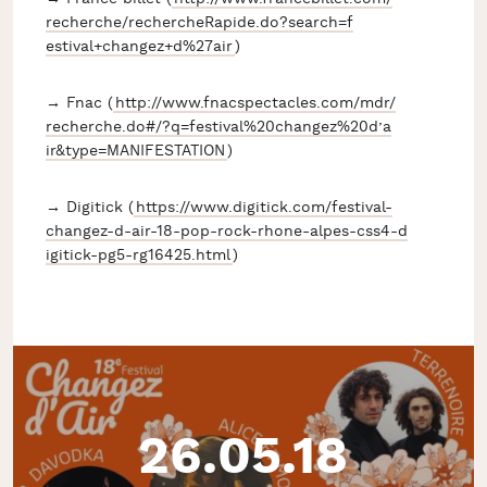
recherche/
rechercheRapide.do?search=f
estival+changez+d%27air
)
→ Fnac (
http://
www.fnacspectacles.com/mdr/
recherche.do#/
?q=festival%20changez%20d’a
ir&type=MANIFESTATION
)
→ Digitick (
https://www.digitick.com/
festival-
changez-d-air-18-p
op-rock-rhone-alpes-css4-d
igitick-pg5-rg16425.html
)
26.05.18