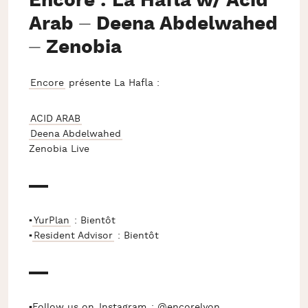
Encore : La Hafla w/ Acid
Arab ⏤ Deena Abdelwahed
⏤ Zenobia
Encore
présente La Hafla :
ACID ARAB
Deena Abdelwahed
Zenobia Live
▬▬
▪
YurPlan
: Bientôt
▪
Resident Advisor
: Bientôt
▬▬
▪Follow us on
Instagram
: @encorelyon