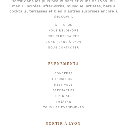
sortir dans les plus beaux bars et clubs de Lyon
. Au
menu :
soirées
,
afterworks
, musique, artistes,
bars à
cocktails
, terrasses et bien d’autres surprises encore à
découvrir.
À PROPOS
NOUS REJOINDRE
NOS PARTENAIRES
BONS PLANS À LYON
NOUS CONTACTER
ÉVÈNEMENTS
CONCERTS
EXPOSITIONS
FESTIVALS
SPECTACLES
OPEN AIR
THÉÂTRE
TOUS LES ÉVÈNEMENTS
SORTIR À LYON