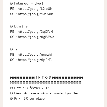
∅ Folamour – Live !
FB : https://goo.gl/L2ibUh
SC : https://goo.gl/4JYSbb
∅ Ethyène
FB : https://goo.gl/3qClVH
SC : https://goo.gl/9gF3Wc
∅ Tell
FB : https://goo.gl/nccahj
SC : https://goo.gl/6pRrTu
☵☵☵☵☵☵☵☵☵☵☵☵☵☵☵☵☵☵☵☵☵☵☵
☵☵☵☵☵☵☵☵ I N F O S ☵☵☵☵☵☵☵☵☵☵
☵☵☵☵☵☵☵☵☵☵☵☵☵☵☵☵☵☵☵☵☵☵☵
∅ Date : 17 février 2017
∅ Lieu : Annexe – 24 rue royale, Lyon 1er
∅ Prix : 8€ sur place