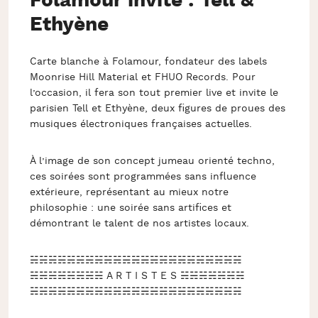
Folamour invite : Tell &
Ethyène
Carte blanche à Folamour, fondateur des labels
Moonrise Hill Material et FHUO Records. Pour
l’occasion, il fera son tout premier live et invite le
parisien Tell et Ethyène, deux figures de proues des
musiques électroniques françaises actuelles.
À l’image de son concept jumeau orienté techno,
ces soirées sont programmées sans influence
extérieure, représentant au mieux notre
philosophie : une soirée sans artifices et
démontrant le talent de nos artistes locaux.
☵☵☵☵☵☵☵☵☵☵☵☵☵☵☵☵☵☵☵☵☵☵☵
☵☵☵☵☵☵☵☵ A R T I S T E S ☵☵☵☵☵☵☵
☵☵☵☵☵☵☵☵☵☵☵☵☵☵☵☵☵☵☵☵☵☵☵