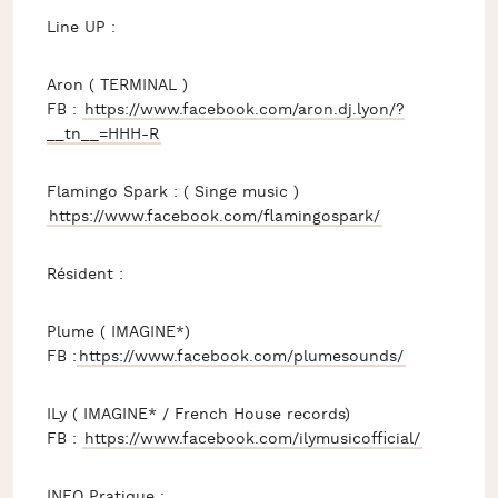
Line UP :
Aron ( TERMINAL )
FB :
https://www.facebook.com/aron.dj.lyon/?
__tn__=HHH-R
Flamingo Spark : ( Singe music )
https://www.facebook.com/flamingospark/
Résident :
Plume ( IMAGINE*)
FB :
https://www.facebook.com/plumesounds/
ILy ( IMAGINE* / French House records)
FB :
https://www.facebook.com/ilymusicofficial/
INFO Pratique :