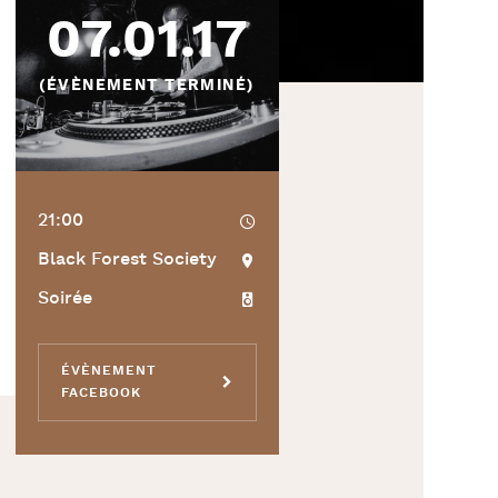
07.01.17
(ÉVÈNEMENT TERMINÉ)
21:00
Black Forest Society
Soirée
ÉVÈNEMENT
FACEBOOK