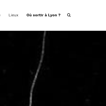
e
Lieux
Où sortir à Lyon ?