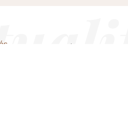
és
VOIR TOUTES LES ACTUALITÉS
PODCAST
GANACHES Saison 3
épisode 11 – Soie, sueur