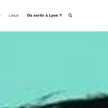
e
Lieux
Où sortir à Lyon ?