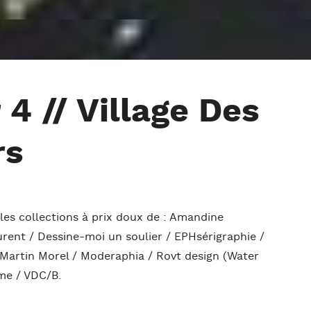
 4 // Village Des
rs
les collections à prix doux de : Amandine
urent / Dessine-moi un soulier / EPHsérigraphie /
Martin Morel / Moderaphia / Rovt design (Water
me / VDC/B.