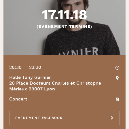
17.11.18
(ÉVÈNEMENT TERMINÉ)
20:30 — 23:30
Halle Tony Garnier
20 Place Docteurs Charles et Christophe
Mérieux 69007 Lyon
Concert
ÉVÈNEMENT FACEBOOK