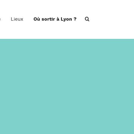
e
Lieux
Où sortir à Lyon ?