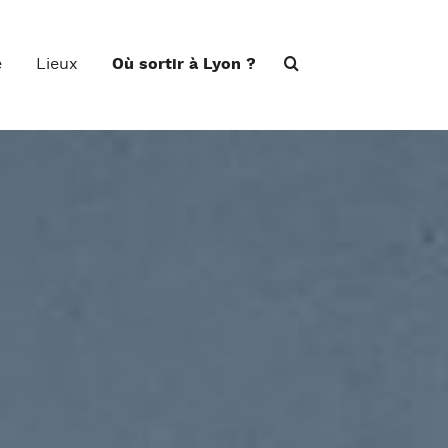
e
Lieux
Où sortir à Lyon ?