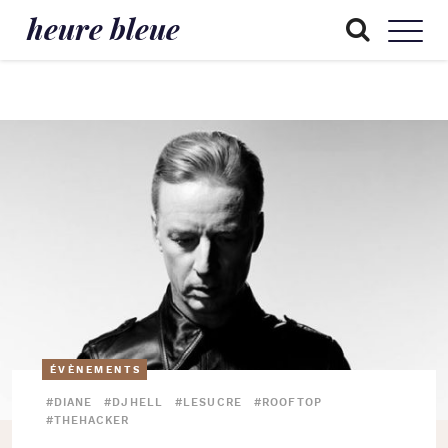
heure bleue
ÉVÈNEMENTS
#DIANE
#DJHELL
#LESUCRE
#ROOFTOP
#THEHACKER