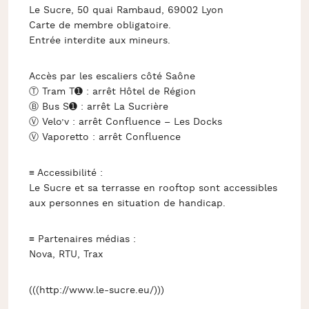
Le Sucre, 50 quai Rambaud, 69002 Lyon
Carte de membre obligatoire.
Entrée interdite aux mineurs.
Accès par les escaliers côté Saône
Ⓣ Tram T➊ : arrêt Hôtel de Région
Ⓑ Bus S➊ : arrêt La Sucrière
Ⓥ Velo’v : arrêt Confluence – Les Docks
Ⓥ Vaporetto : arrêt Confluence
≡ Accessibilité :
Le Sucre et sa terrasse en rooftop sont accessibles
aux personnes en situation de handicap.
≡ Partenaires médias :
Nova, RTU, Trax
(((http://www.le-sucre.eu/)))