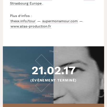
Strasbourg Europe
.
Plus d’infos :
thexx.info/tour
—
supermonamour.com
—
www.alias-production.fr
21.02.17
(ÉVÈNEMENT TERMINÉ)