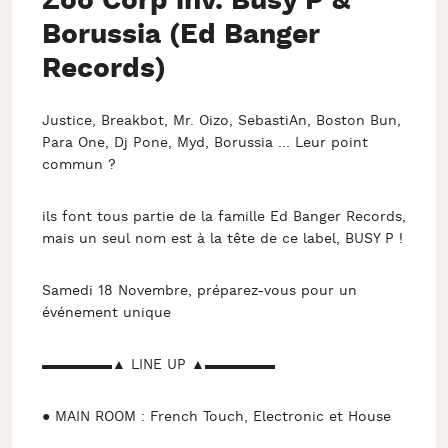
Zoo Corp inv. Busy P &
Borussia (Ed Banger
Records)
Justice, Breakbot, Mr. Oizo, SebastiAn, Boston Bun,
Para One, Dj Pone, Myd, Borussia … Leur point
commun ?
ils font tous partie de la famille Ed Banger Records,
mais un seul nom est à la tête de ce label, BUSY P !
Samedi 18 Novembre, préparez-vous pour un
événement unique
▬▬▬▬▬▲ LINE UP ▲▬▬▬▬▬
● MAIN ROOM : French Touch, Electronic et House