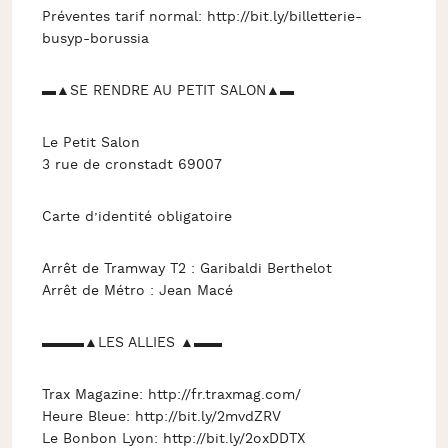
Préventes tarif normal: http://bit.ly/billetterie-
busyp-borussia
▬▲SE RENDRE AU PETIT SALON▲▬
Le Petit Salon
3 rue de cronstadt 69007
Carte d’identité obligatoire
Arrêt de Tramway T2 : Garibaldi Berthelot
Arrêt de Métro : Jean Macé
▬▬▬▲LES ALLIES ▲▬▬
Trax Magazine: http://fr.traxmag.com/
Heure Bleue: http://bit.ly/2mvdZRV
Le Bonbon Lyon: http://bit.ly/2oxDDTX