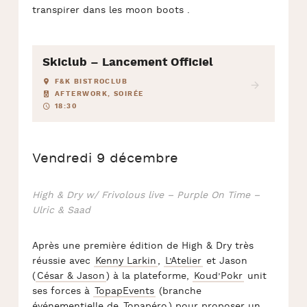
transpirer dans les moon boots .
Skiclub – Lancement Officiel
F&K BISTROCLUB
AFTERWORK, SOIRÉE
18:30
Vendredi 9 décembre
High & Dry w/ Frivolous live – Purple On Time –
Ulric & Saad
Après une première édition de High & Dry très
réussie avec
Kenny Larkin
,
L’Atelier
et Jason
(
César & Jason
) à la plateforme,
Koud’Pokr
unit
ses forces à
TopapEvents
(branche
événementielle de
Topapéro
) pour proposer un