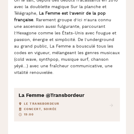
On le sait, depuis des débuts fracassants en 2010
avec la doublette magique Sur la planche et
Télégraphe,
La Femme est l’avenir de la pop
française
. Rarement groupe d’ici n’aura connu
une ascension aussi fulgurante, parcourant
l’Hexagone comme les États-Unis avec fougue et
passion, énergie et simplicité. De l’underground
au grand public, La Femme a bousculé tous les
codes en vigueur, mélangeant les genres musicaux
(cold wave, synthpop, musique surf, chanson
yéyé…) avec une fraîcheur communicative, une
vitalité renouvelée.
La Femme @Transbordeur
LE TRANSBORDEUR
CONCERT, SOIRÉE
19:00