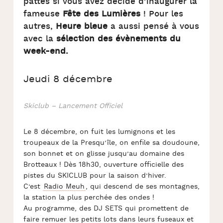
pattes si vous avez décidé d’inaugurer la
fameuse
Fête des Lumières
! Pour les
autres,
Heure bleue
a aussi pensé à vous
avec la
sélection des évènements du
week-end.
Jeudi 8 décembre
Skiclub – Lancement Officiel
Le 8 décembre, on fuit les lumignons et les
troupeaux de la Presqu’île, on enfile sa doudoune,
son bonnet et on glisse jusqu’au domaine des
Brotteaux ! Dès 18h30, ouverture officielle des
pistes du SKICLUB pour la saison d’hiver.
C’est
Radio Meuh
, qui descend de ses montagnes,
la station la plus perchée des ondes !
Au programme, des DJ SETS qui promettent de
faire remuer les petits lots dans leurs fuseaux et