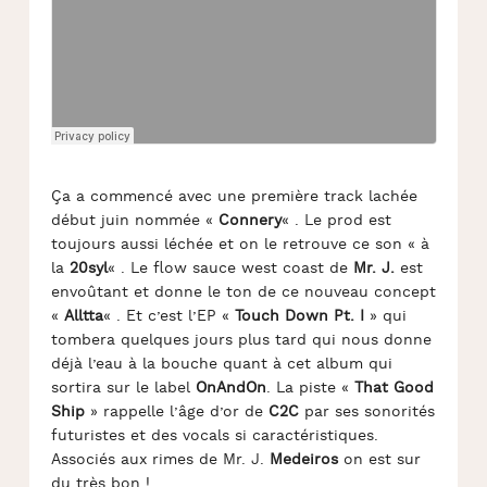
Ça a commencé avec une première track lachée
début juin nommée «
Connery
« . Le prod est
toujours aussi léchée et on le retrouve ce son « à
la
20syl
« . Le flow sauce west coast de
Mr. J.
est
envoûtant et donne le ton de ce nouveau concept
«
Alltta
« . Et c’est l’EP «
Touch Down Pt. I
» qui
tombera quelques jours plus tard qui nous donne
déjà l’eau à la bouche quant à cet album qui
sortira sur le label
OnAndOn
. La piste «
That Good
Ship
» rappelle l’âge d’or de
C2C
par ses sonorités
futuristes et des vocals si caractéristiques.
Associés aux rimes de Mr. J.
Medeiros
on est sur
du très bon !