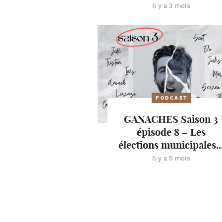
Il y a 3 mois
PODCAST
GANACHES Saison 3
épisode 8 – Les
élections municipales..
Il y a 5 mois