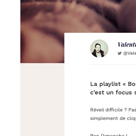
Valent
@Val
La playlist « B
c’est un focus 
Réveil difficile ? Pa
simplement de cliqu