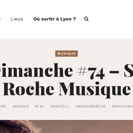
e
Lieux
Où sortir à Lyon ?
MUSIQUE
imanche #74 – S
Roche Musique
IRE
#DARIUS
#FKJ
#KARTELL
#BONDIMANCHE
#ROCHEMU