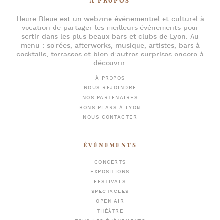
À PROPOS
Heure Bleue
est un webzine événementiel et culturel à
vocation de partager les meilleurs événements pour
sortir dans les plus beaux bars et clubs de Lyon
. Au
menu :
soirées
,
afterworks
, musique, artistes,
bars à
cocktails
, terrasses et bien d’autres surprises encore à
découvrir.
À PROPOS
NOUS REJOINDRE
NOS PARTENAIRES
BONS PLANS À LYON
NOUS CONTACTER
ÉVÈNEMENTS
CONCERTS
EXPOSITIONS
FESTIVALS
SPECTACLES
OPEN AIR
THÉÂTRE