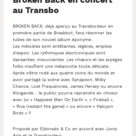
Broken Back en concert
au Transbo
BROKEN BACK, déjà aperçu au Transbordeur en
première partie de Breakbot, fera résonner les
tubes de son nouvel album éponyme.
Les mélodies sont entêtantes, légères, emplies
d’espoir. Les rythmiques électroniques sont
dansantes, insouciantes. Les chœurs et les arpèges
folks insuflent une mélancolie toute délicate.
Après s’être rodé aux quatre coins du monde et
avoir partagé la scène avec Synapson, Milky
Chance, Lost Frequencies, James Hersey ou encore
Klingande… le public pourra reprendre en choeur
avec lui « Happiest Man On Earth », « Fireball »,
« Riva (restart the game) » ou encore « Halcyon
Birds » !!
Proposé par Eldorado & Co en accord avec Junzi
Arts et le Transbordeur