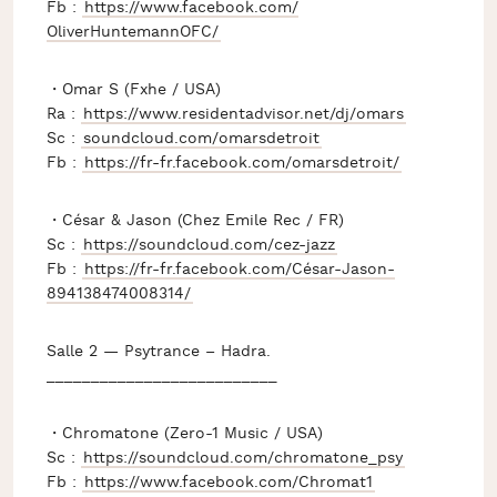
Fb :
https://www.facebook.com/
OliverHuntemannOFC/
・Omar S (Fxhe / USA)
Ra :
https://
www.residentadvisor.net/dj/
omars
Sc :
soundcloud.com/
omarsdetroit
Fb :
https://
fr-fr.facebook.com/
omarsdetroit/
・César & Jason (Chez Emile Rec / FR)
Sc :
https://soundcloud.com/
cez-jazz
Fb :
https://
fr-fr.facebook.com/
César-Jason-
894138474008314
/
Salle 2 — Psytrance – Hadra.
__________________________
・Chromatone (Zero-1 Music / USA)
Sc :
https://soundcloud.com/
chromatone_psy
Fb :
https://www.facebook.com/
Chromat1