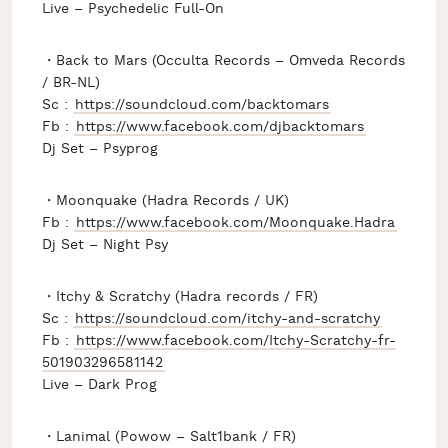
Live – Psychedelic Full-On
・Back to Mars (Occulta Records – Omveda Records
/ BR-NL)
Sc :
https://soundcloud.com/
backtomars
Fb :
https://www.facebook.com/
djbacktomars
Dj Set – Psyprog
・Moonquake (Hadra Records / UK)
Fb :
https://www.facebook.com/
Moonquake.Hadra
Dj Set – Night Psy
・Itchy & Scratchy (Hadra records / FR)
Sc :
https://soundcloud.com/
itchy-and-scratchy
Fb :
https://www.facebook.com/
Itchy-Scratchy-fr-
501903296
581142
Live – Dark Prog
・Lanimal (Powow – Salt1bank / FR)