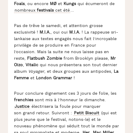
Foals
, ou encore
MØ
et
Kungs
qui écumeront de
nombreux
festivals
cet été
…
Pas de trêve le samedi, et attention grosse
exclusivité !
M.I.A.
, oui oui
M.I.A.
! La rappeuse sri-
lankaise aux textes engagés nous fait l’incroyable
privilège de se produire en France pour
l’occasion. Mais la suite ne nous laisse pas en
reste,
Flatbush Zombie
from Brooklyn please,
Mr
Oizo
,
Vitalic
qui nous présentera son tout dernier
album
Voyager
, et deux groupes aux antipodes,
La
Femme
et
London Grammar
!
Pour conclure dignement ces 3 jours de folie, les
frenchies
sont mis à l’honneur le dimanche.
Justice
électrisera la foule pour marquer
son grand retour. Suivront :
Petit
Biscuit
(qui est
plus jeune que le festival, notons-le) et le
nouveau phénomène qui séduit tout le monde par
sa soul minimaliste et moderne,
Her
.
Mac Miller
,