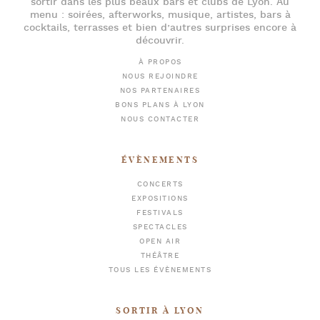
sortir dans les plus beaux bars et clubs de Lyon
. Au
menu :
soirées
,
afterworks
, musique, artistes,
bars à
cocktails
, terrasses et bien d’autres surprises encore à
découvrir.
À PROPOS
NOUS REJOINDRE
NOS PARTENAIRES
BONS PLANS À LYON
NOUS CONTACTER
ÉVÈNEMENTS
CONCERTS
EXPOSITIONS
FESTIVALS
SPECTACLES
OPEN AIR
THÉÂTRE
TOUS LES ÉVÈNEMENTS
SORTIR À LYON