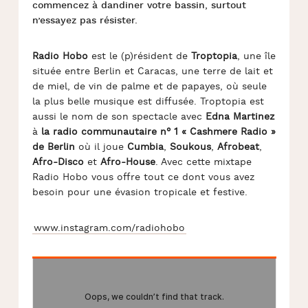
commencez à dandiner votre bassin, surtout
n’essayez pas résister.
Radio Hobo
est le (p)résident de
Troptopia
, une île
située entre Berlin et Caracas, une terre de lait et
de miel, de vin de palme et de papayes, où seule
la plus belle musique est diffusée. Troptopia est
aussi le nom de son spectacle avec
Edna Martinez
à
la radio communautaire n° 1 « Cashmere Radio »
de Berlin
où il joue
Cumbia
,
Soukous
,
Afrobeat
,
Afro-Disco
et
Afro-House
. Avec cette mixtape
Radio Hobo vous offre tout ce dont vous avez
besoin pour une évasion tropicale et festive.
www.instagram.com/radiohobo