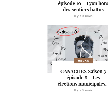
épisode 10 – Lyon hor
des sentiers battus
Il y a 3 mois
PODCAST
GANACHES Saison 3
épisode 8 – Les
élections municipales..
Il y a 5 mois