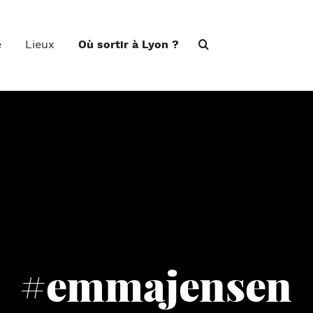
e
Lieux
Où sortir à Lyon ?
#emmajensen