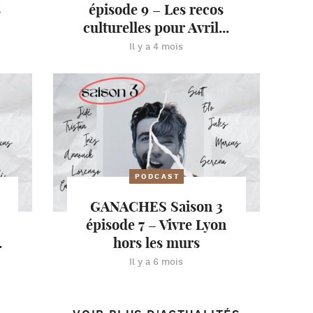
s
épisode 9 – Les recos
culturelles pour Avril...
Il y a 4 mois
PODCAST
GANACHES Saison 3
épisode 7 – Vivre Lyon
.
hors les murs
Il y a 6 mois