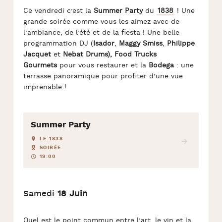
Ce vendredi c’est la
Summer Party
du
1838
! Une
grande soirée comme vous les aimez avec de
l’ambiance, de l’été et de la fiesta ! Une belle
programmation DJ (
Isador
,
Maggy Smiss
,
Philippe
Jacquet
et
Nebat Drums),
Food Trucks
Gourmets
pour vous restaurer et la
Bodega
: une
terrasse panoramique pour profiter d’une vue
imprenable !
Summer Party
LE 1838
SOIRÉE
19:00
Samedi
18 Juin
Quel est le point commun entre l’art, le vin et la