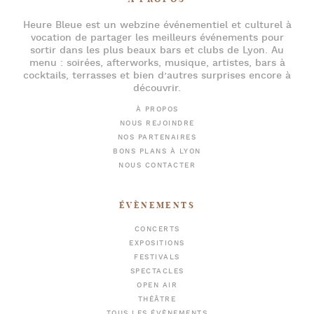
Heure Bleue
est un webzine événementiel et culturel à
vocation de partager les meilleurs événements pour
sortir dans les plus beaux bars et clubs de Lyon
. Au
menu :
soirées
,
afterworks
, musique, artistes,
bars à
cocktails
, terrasses et bien d’autres surprises encore à
découvrir.
À PROPOS
NOUS REJOINDRE
NOS PARTENAIRES
BONS PLANS À LYON
NOUS CONTACTER
ÉVÈNEMENTS
CONCERTS
EXPOSITIONS
FESTIVALS
SPECTACLES
OPEN AIR
THÉÂTRE
TOUS LES ÉVÈNEMENTS