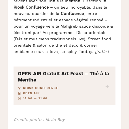
revient avec son
Thé à la Menthe.
Direction
le
Kiosk Confluence –
un lieu incroyable, dans le
nouveau quartier de la
Confluence
, entre
bâtiment industriel et espace végétal rénové –
pour un voyage
vers le Mahgreb sauce discoide &
électronique ! Au programme :
Disco orientale
(DJs et musiciens traditionnels live), Street food
orientale & salon de thé et déco & corner
ambiance souk-a-lova, so spicy. Tout ça
gratis !
OPEN AIR Gratuit Art Feast – Thé à la
Menthe
KIOSK CONFLUENCE
OPEN AIR
15:00 — 21:00
Crédits photo : Kevin Buy