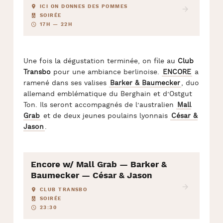
ICI ON DONNES DES POMMES
SOIRÉE
17H — 22H
Une fois la dégustation terminée, on file au
Club
Transbo
pour une ambiance berlinoise.
ENCORE
a
ramené dans ses valises
Barker & Baumecker
, duo
allemand emblématique du Berghain et d’Ostgut
Ton. Ils seront accompagnés de l’australien
Mall
Grab
et de deux jeunes poulains lyonnais
César &
Jason
.
Encore w/ Mall Grab — Barker &
Baumecker — César & Jason
CLUB TRANSBO
SOIRÉE
23:30