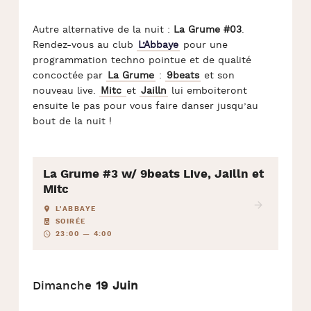
Autre alternative de la nuit :
La Grume #03
.
Rendez-vous au club
L’Abbaye
pour une
programmation techno pointue et de qualité
concoctée par
La Grume
:
9beats
et son
nouveau live.
Mitc
et
Jailln
lui emboiteront
ensuite le pas pour vous faire danser jusqu’au
bout de la nuit !
La Grume #3 w/ 9beats Live, Jailln et
Mitc
L'ABBAYE
SOIRÉE
23:00 — 4:00
Dimanche
19 Juin