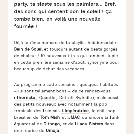
party, ta sieste sous les palmiers… Bref,
des sons qui sentent bon le soleil ! Ça
tombe bien, en voilà une nouvelle
fournée !
Déjà le 7ème numéro de ta playlist hebdomadaire
Bain de Soleil
et toujours autant de beats gorgés
de chaleur ! 10 nouveaux titres qui tombent à pic
en cette première semaine d’août, synonyme pour
beaucoup de début des vacances.
Au programme cette semaine : quelques habitués
– ils sont tellement bons – de ce rendez-vous
(
Thornato
,
Quantic
,
Detroit Swindle
), mais aussi
des petits nouveaux avec notamment la pop
tropicale des français
L’Impératrice
, le chill-hop
brésilien de
Tom Mish
et
JMAC
ou encore la funk
équatorial de
Ditongo,
et de
Lijadu Sisters
dans
une reprise de
Umoja
.