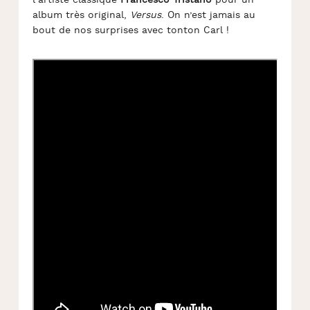
l’artiste classique
Francesco Tristano
pour un
album très original,
Versus
. On n’est jamais au
bout de nos surprises avec tonton Carl !