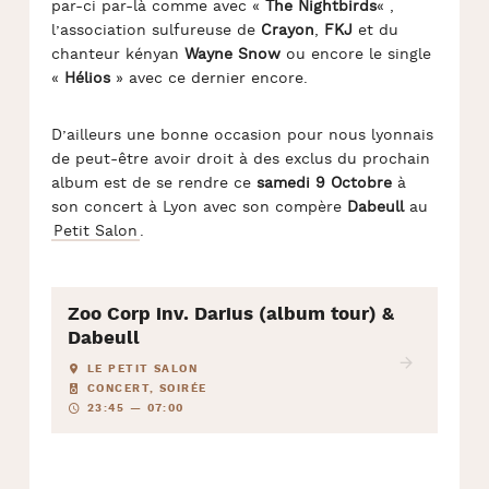
par-ci par-là comme avec «
The Nightbirds
« ,
l’association sulfureuse de
Crayon
,
FKJ
et du
chanteur kényan
Wayne Snow
ou encore le single
«
Hélios
» avec ce dernier encore.
D’ailleurs une bonne occasion pour nous lyonnais
de peut-être avoir droit à des exclus du prochain
album est de se rendre ce
samedi 9 Octobre
à
son concert à Lyon avec son compère
Dabeull
au
Petit Salon
.
Zoo Corp inv. Darius (album tour) &
Dabeull
LE PETIT SALON
CONCERT, SOIRÉE
23:45 — 07:00