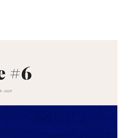
e #6
IP-HOP