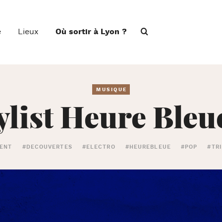
e
Lieux
Où sortir à Lyon ?
MUSIQUE
ylist Heure Bleu
IENT
#DECOUVERTES
#ELECTRO
#HEUREBLEUE
#POP
#TR