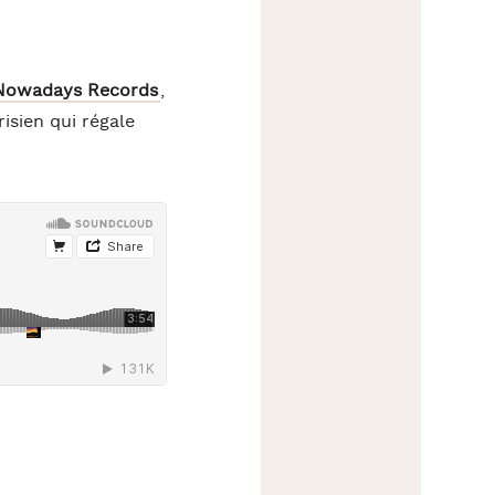
Nowadays Records
,
isien qui régale