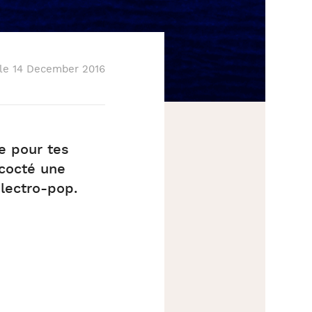
Partager
 le 14 December 2016
se pour tes
ncocté une
électro-pop.