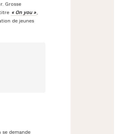
r. Grosse
titre
« On you »
,
ation de jeunes
on se demande