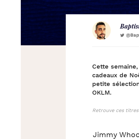
Baptis
@Bapt
Cette semaine, 
cadeaux de Noël
petite sélectio
OKLM.
Retrouve ces titres
Jimmy Who