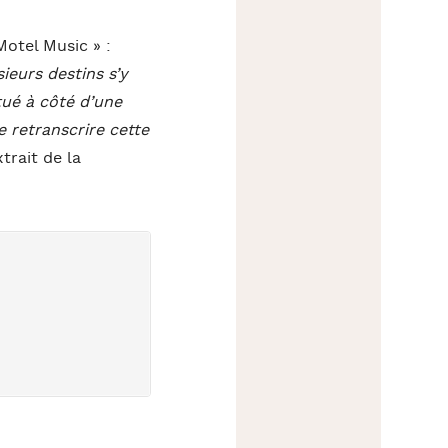
 Motel Music » :
ieurs destins s’y
tué à côté d’une
e retranscrire cette
trait de la