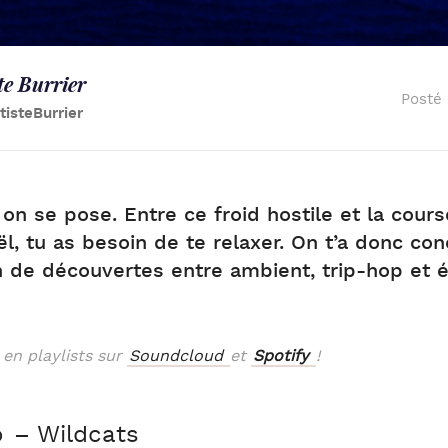
te Burrier
Posté
isteBurrier
on se pose. Entre ce froid hostile et la cour
, tu as besoin de te relaxer. On t’a donc co
n de découvertes entre ambient, trip-hop et 
 en playlists sur
Soundcloud
et
Spotify
!
o
– Wildcats