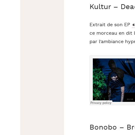
Kultur – De
Extrait de son EP
«
ce morceau en dit l
par l’ambiance hypn
Bonobo – Bre