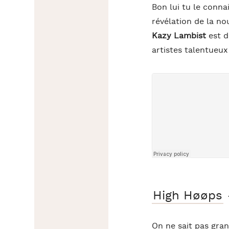
Bon lui tu le connai
révélation de la n
Kazy Lambist
est de
artistes talentueu
High Høøps
On ne sait pas gra