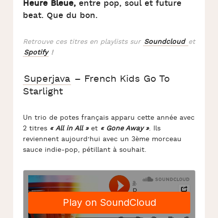
Heure Bleue,
entre pop, soul et future
beat. Que du bon.
Retrouve ces titres en playlists sur
Soundcloud
et
Spotify
!
Superjava
– French Kids Go To
Starlight
Un trio de potes français apparu cette année avec
2 titres
« All in All »
et
« Gone Away »
. Ils
reviennent aujourd’hui avec un 3ème morceau
sauce indie-pop, pétillant à souhait.