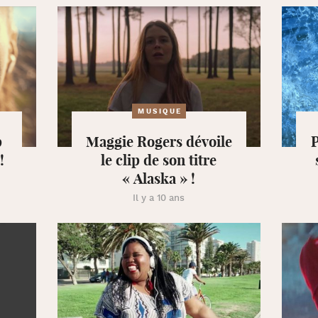
MUSIQUE
p
Maggie Rogers dévoile
P
!
le clip de son titre
« Alaska » !
Il y a 10 ans