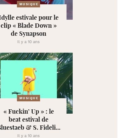
MUSIQUE
Idylle estivale pour le
clip « Blade Down »
de Synapson
Il y a 10 ans
MUSIQUE
« Fuckin’ Up » : le
beat estival de
luestaeb & S. Fideli...
Il y a 10 ans