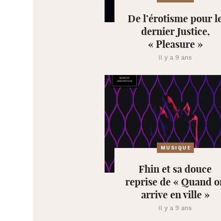
De l’érotisme pour l
dernier Justice,
« Pleasure »
Il y a 9 ans
MUSIQUE
Fhin et sa douce
reprise de « Quand o
arrive en ville »
Il y a 9 ans