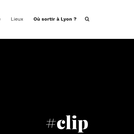
e
Lieux
Où sortir à Lyon ?
#clip