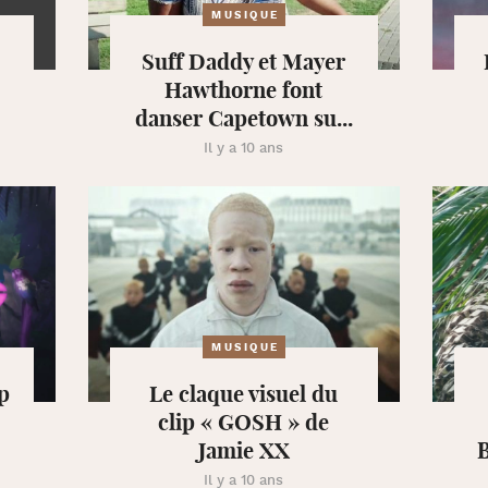
MUSIQUE
Suff Daddy et Mayer
Hawthorne font
danser Capetown su...
Il y a 10 ans
MUSIQUE
ip
Le claque visuel du
clip « GOSH » de
Jamie XX
B
Il y a 10 ans