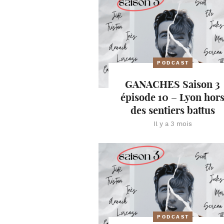
PODCAST
GANACHES Saison 3
épisode 10 – Lyon hor
des sentiers battus
Il y a 3 mois
PODCAST