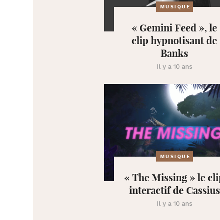
MUSIQUE
« Gemini Feed », le
clip hypnotisant de
Banks
Il y a 10 ans
MUSIQUE
« The Missing » le cl
interactif de Cassius
Il y a 10 ans