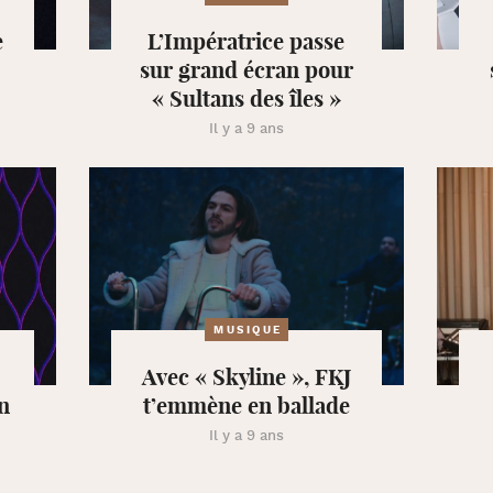
e
L’Impératrice passe
sur grand écran pour
« Sultans des îles »
Il y a 9 ans
MUSIQUE
Avec « Skyline », FKJ
n
t’emmène en ballade
Il y a 9 ans