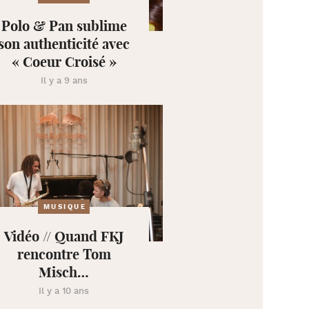
Polo & Pan sublime
son authenticité avec
« Coeur Croisé »
Il y a 9 ans
MUSIQUE
Vidéo // Quand FKJ
rencontre Tom
Misch…
Il y a 10 ans