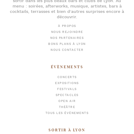
sortir dans les plus beaux bars et clubs de Lyon
. Au
menu :
soirées
,
afterworks
, musique, artistes,
bars à
cocktails
, terrasses et bien d’autres surprises encore à
découvrir.
À PROPOS
NOUS REJOINDRE
NOS PARTENAIRES
BONS PLANS À LYON
NOUS CONTACTER
ÉVÈNEMENTS
CONCERTS
EXPOSITIONS
FESTIVALS
SPECTACLES
OPEN AIR
THÉÂTRE
TOUS LES ÉVÈNEMENTS
SORTIR À LYON