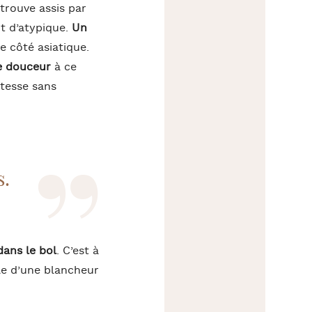
trouve assis par
t d’atypique.
Un
e côté asiatique.
e douceur
à ce
atesse sans
s.
ans le bol
. C’est à
lle d’une blancheur