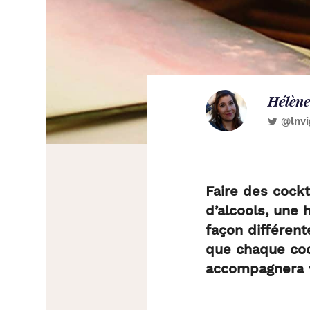
Hélène
@lnvi
Faire des
cockt
d’alcools, une 
façon différent
que chaque coc
accompagnera v