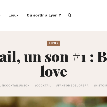
e
Lieux
Où sortir à Lyon ?
LIEUX
ail, un son #1 : 
love
UNCOCKTAILUNSON
#COCKTAIL
#FANTOMEDELOPERA
#HISTOI