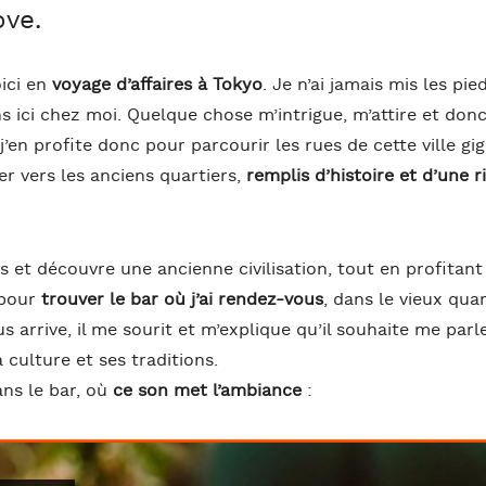
ove.
oici en
voyage d’affaires à Tokyo
. Je n’ai jamais mis les pi
s ici chez moi. Quelque chose m’intrigue, m’attire et donc 
j’en profite donc pour parcourir les rues de cette ville g
er vers les anciens quartiers,
remplis d’histoire et d’une r
s et découvre une ancienne civilisation, tout en profitant 
 pour
trouver le bar où j’ai rendez-vous
, dans le vieux qua
 arrive, il me sourit et m’explique qu’il souhaite me par
 culture et ses traditions.
ans le bar, où
ce son met l’ambiance
: