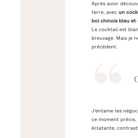
Après avoir découve
terre, avec
un cockt
bol chinois bleu et 
Le cocktail est bl
breuvage. Mais je n
précédent.
C
J’entame les négoci
ce moment précis, qu
éclatante, contrast