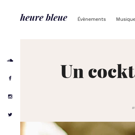
heure bleue
Évènements
Musiqu
Un cockt
#