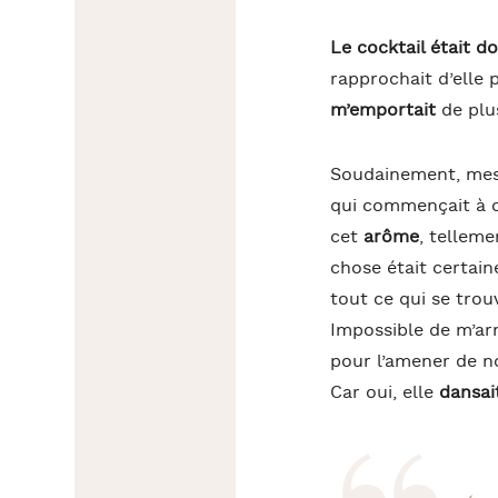
Le cocktail était d
rapprochait d’elle
m’emportait
de plus
Soudainement, mes
qui commençait à cr
cet
arôme
, telleme
chose était certain
tout ce qui se trou
Impossible de m’arr
pour l’amener de 
Car oui, elle
dansai