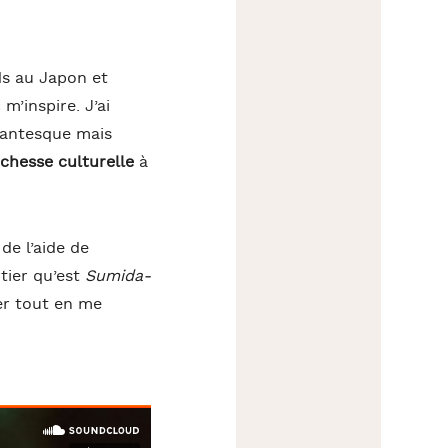
eds au Japon et
m’inspire. J’ai
igantesque mais
ichesse culturelle
à
de l’aide de
rtier qu’est
Sumida-
ler tout en me