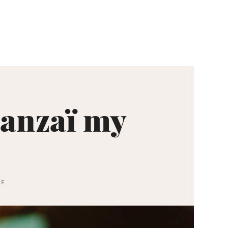
Banzaï my
RE