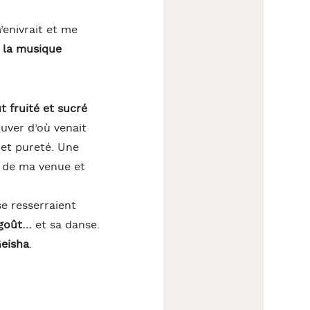
m’enivrait et me
t
la musique
t fruité et sucré
ouver d’où venait
 et pureté. Une
ut de ma venue et
se resserraient
 goût…
et sa danse.
eisha
.