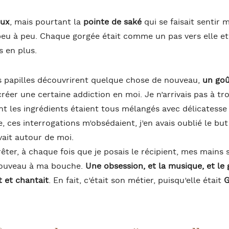
oux
, mais pourtant la
pointe de saké
qui se faisait sentir 
 peu à peu. Chaque gorgée était comme un pas vers elle e
 en plus.
 papilles découvrirent quelque chose de nouveau,
un goû
éer une certaine addiction en moi. Je n’arrivais pas à tr
nt les ingrédients étaient tous mélangés avec délicatesse
e, ces interrogations m’obsédaient, j’en avais oublié le b
vait autour de moi.
êter, à chaque fois que je posais le récipient, mes mains 
nouveau à ma bouche.
Une obsession, et la musique, et le
t et chantait
. En fait, c’était son métier, puisqu’elle était
G