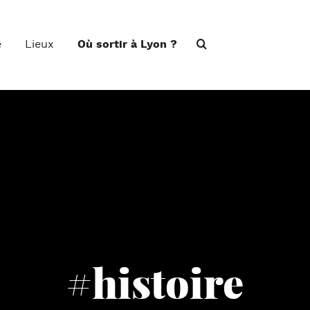
e
Lieux
Où sortir à Lyon ?
#histoire