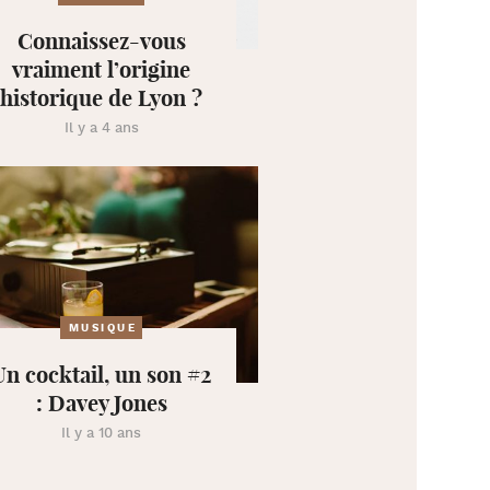
Connaissez-vous
vraiment l’origine
historique de Lyon ?
Il y a 4 ans
MUSIQUE
Un cocktail, un son #2
: Davey Jones
Il y a 10 ans