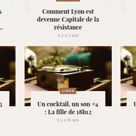
s
Comment Lyon est
devenue Capitale de la
..
résistance
Il y a 3 ans
LIEUX
5
Un cocktail, un son #4
: La fille de 18h12
Il y a 10 ans