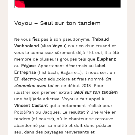
Voyou – Seul sur ton tandem
Ne vous fiez pas à son pseudonyme,
Thibaud
Vanhooland
(alias
Voyou
) n’a rien d’un truand et
vous le connaissez sûrement déjà ! Et oui, il a été
membre de plusieurs groupes tels que
Elephanz
ou
Pégase
. Appartenant désormais au
label
Entreprise
(Fishbach, Bagarre…), il nous sert un
EP
électro-pop
édulcoloré et frais nommé
On
s’emmène avec toi
en ce début 2018. Pour
illustrer son premier extrait
Seul sur ton tandem
,
une bal(l)ade adictive, Voyou a fait appel à
Vincent Castant
qui a notamment réalisé pour
Polo&Pan ou Jacques. Le résultat ? Une virée en
tandem (of course), où le chanteur se retrouve
abandonné par sa moitié et doit donc pédaler
seul dans des paysages renversants et