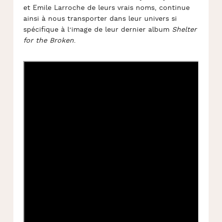
et Emile Larroche de leurs vrais noms, continue
ainsi à nous transporter dans leur univers si
spécifique à l’image de leur dernier album
Shelter
for the Broken
.