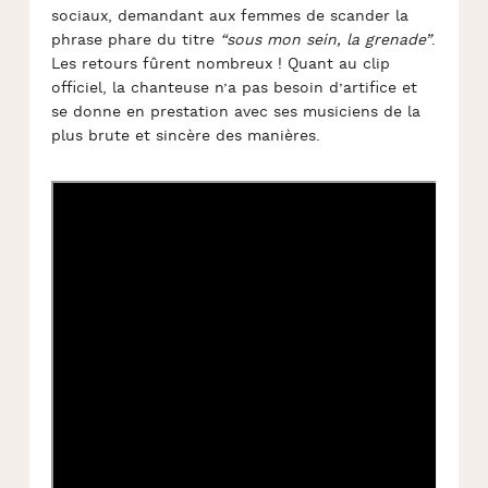
sociaux, demandant aux femmes de scander la
phrase phare du titre
“sous mon sein, la grenade”
.
Les retours fûrent nombreux ! Quant au clip
officiel, la chanteuse n’a pas besoin d’artifice et
se donne en prestation avec ses musiciens de la
plus brute et sincère des manières.