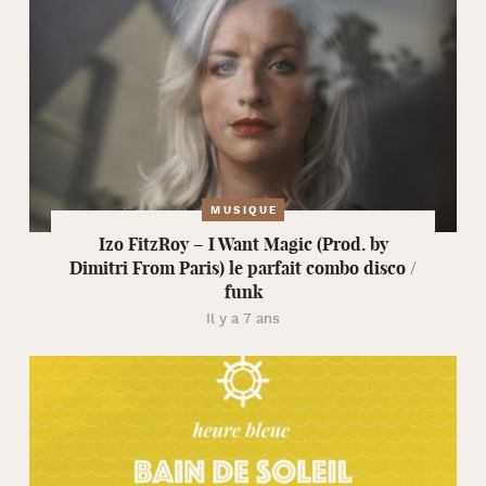
MUSIQUE
Izo FitzRoy – I Want Magic (Prod. by
Dimitri From Paris) le parfait combo disco /
funk
Il y a 7 ans